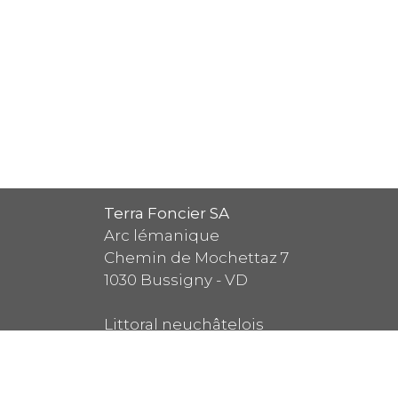
Terra Foncier SA
Arc lémanique
Chemin de Mochettaz 7
1030
Bussigny - VD
Littoral neuchâtelois
Ruelle William-Mayor 2
2000
Neuchâtel - NE